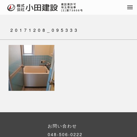
建設業許可
menu
埼玉県知事
(2)第73808号
20171208_095333
お問い合わせ
048-506-0222